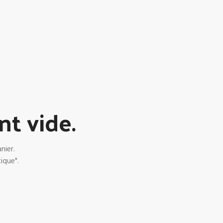
nt vide.
nier.
ique".