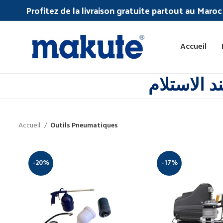
Profitez de la livraison gratuite partout au Maro
Accueil
 الاستلام
Accueil
Outils Pneumatiques
-20%
-17%