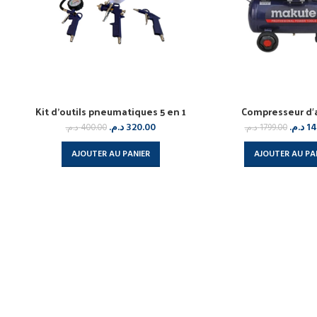
Kit d’outils pneumatiques 5 en 1
Compresseur d′a
د.م.
320.00
د.م.
14
د.م.
400.00
د.م.
1799.00
AJOUTER AU PANIER
AJOUTER AU PA