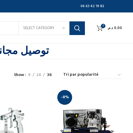
06 63 42 19 82
0
SELECT CATEGORY
د.م.
0.00
توصيل مجاني
Show
9
24
36
-8%