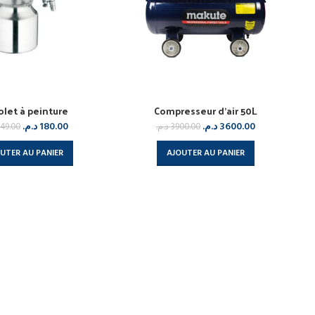
olet à peinture
Compresseur d’air 50L
د.م.
180.00
د.م.
3600.00
49.00
د.م.
3900.00
UTER AU PANIER
AJOUTER AU PANIER