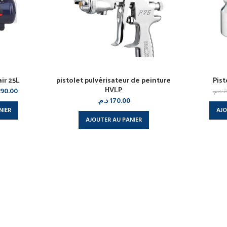
ir 25L
pistolet pulvérisateur de peinture
Pist
HVLP
90.00
د.م.
2
د.م.
170.00
NIER
AJO
AJOUTER AU PANIER