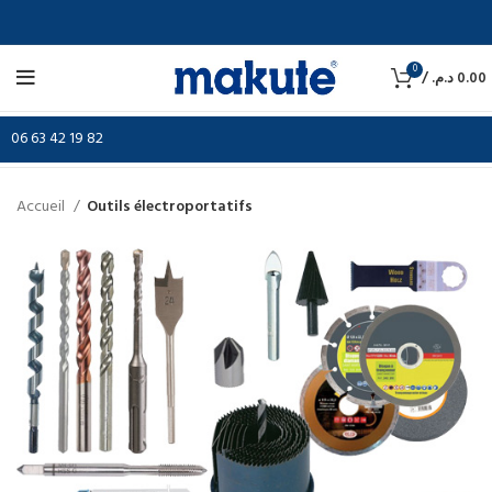
0
/
د.م.
0.00
06 63 42 19 82
Accueil
Outils électroportatifs