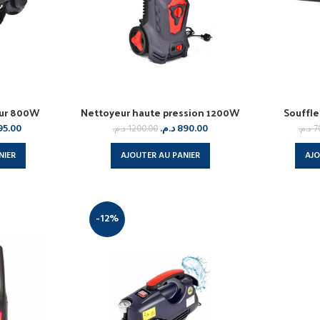
eur 800W
Nettoyeur haute pression 1200W
Souffle
95.00
د.م.
890.00
د.م.
1200.00
د.م.
7
NIER
AJOUTER AU PANIER
AJO
-12%