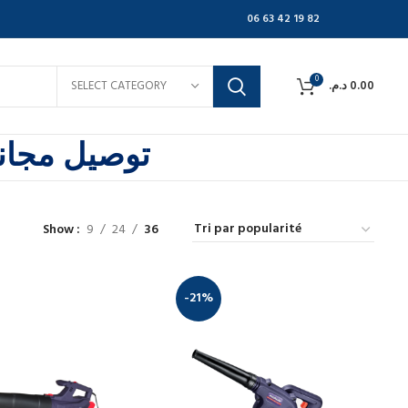
06 63 42 19 82
0
SELECT CATEGORY
د.م.
0.00
توصيل مجاني
Show
9
24
36
-21%