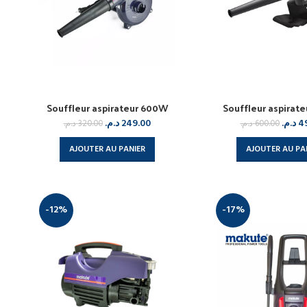
Souffleur aspirateur 600W
Souffleur aspirat
د.م.
249.00
د.م.
4
د.م.
320.00
د.م.
600.00
AJOUTER AU PANIER
AJOUTER AU PA
-12%
-17%