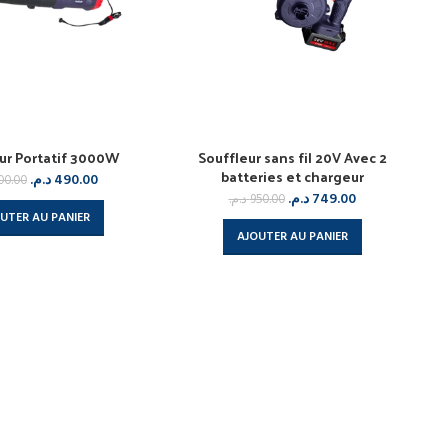
ur Portatif 3000W
Souffleur sans fil 20V Avec 2
batteries et chargeur
د.م.
490.00
00.00
د.م.
749.00
د.م.
950.00
UTER AU PANIER
AJOUTER AU PANIER