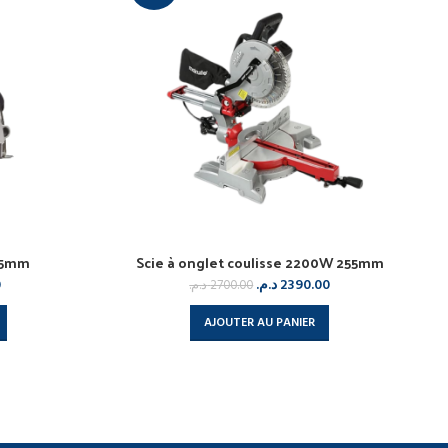
115mm
Scie à onglet coulisse 2200W 255mm
0
د.م.
2390.00
د.م.
2700.00
AJOUTER AU PANIER