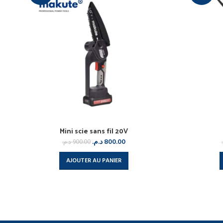
Mini scie sans fil 20V
د.م.
800.00
د.م.
900.00
AJOUTER AU PANIER