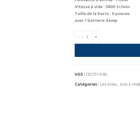
Puissance d’entrée : 1150W
Vitesse à vide : 5800 tr/min
Taille de la barre : 6 pouces
avec 1 batterie 4amp
UGS :
CEC111-6-BL
Catégories :
Les Scies
,
Scie à cha