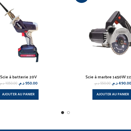
Scie à batterie 20V
Scie à marbre 1450W 
د.م.
950.00
د.م.
490.0
د.م.
1050.00
د.م.
550.00
AJOUTER AU PANIER
AJOUTER AU PANIER