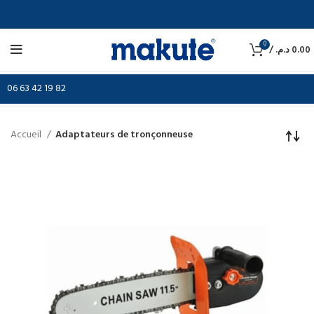
0
/
د.م.
0.00
06 63 42 19 82
Accueil
Adaptateurs de tronçonneuse