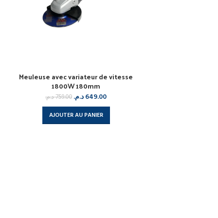
Meuleuse avec variateur de vitesse
1800W 180mm
د.م.
649.00
د.م.
759.00
AJOUTER AU PANIER