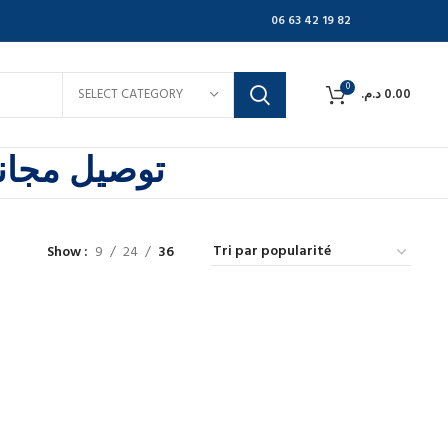
06 63 42 19 82
0
SELECT CATEGORY
د.م.
0.00
توصيل مجاني
Show
9
24
36