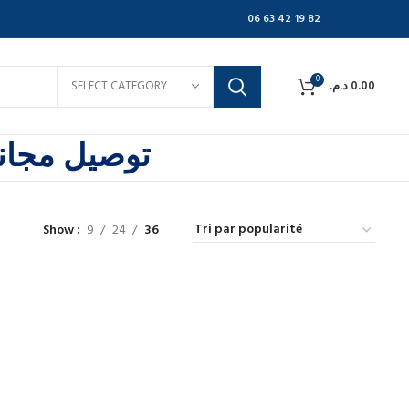
06 63 42 19 82
0
SELECT CATEGORY
د.م.
0.00
توصيل مجاني
Show
9
24
36