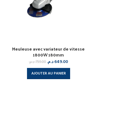
Meuleuse avec variateur de vitesse
1800W 180mm
د.م.
649.00
د.م.
759.00
AJOUTER AU PANIER