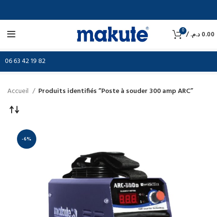
0
/
د.م.
0.00
06 63 42 19 82
Accueil
Produits identifiés “Poste à souder 300 amp ARC”
-6%