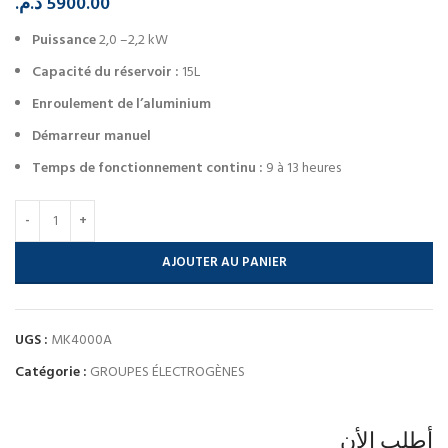
د.م.
5900.00
Puissance
2,0 –2,2 kW
Capacité du réservoir :
15L
Enroulement de l’aluminium
Démarreur manuel
Temps de fonctionnement continu :
9 à 13 heures
AJOUTER AU PANIER
UGS :
MK4000A
Catégorie :
GROUPES ÉLECTROGÈNES
أطلب الأن