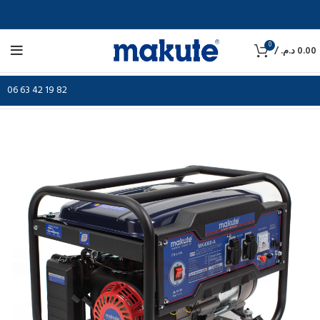
0
/
د.م.
0.00
06 63 42 19 82