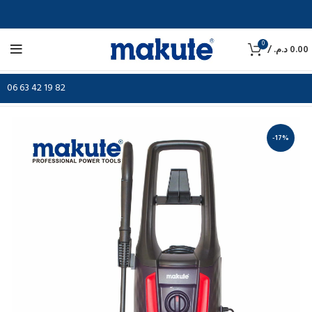
0
/
د.م.
0.00
06 63 42 19 82
-17%