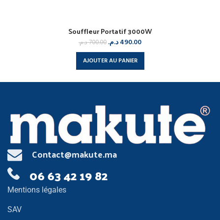
Souffleur Portatif 3000W
د.م.
490.00
د.م.
700.00
AJOUTER AU PANIER
Contact@makute.ma
06 63 42 19 82
Mentions légales
SAV