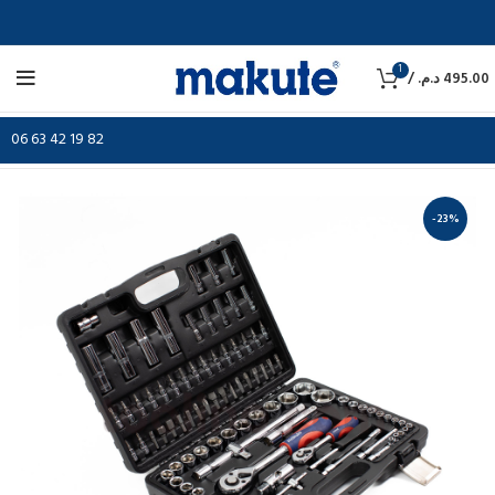
1
/
د.م.
495.00
06 63 42 19 82
-23%