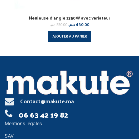
Meuleuse d’angle 1350W avec variateur
د.م.
430.00
د.م.
550.00
AJOUTER AU PANIER
Contact@makute.ma
06 63 42 19 82
Mentions légales
SAV