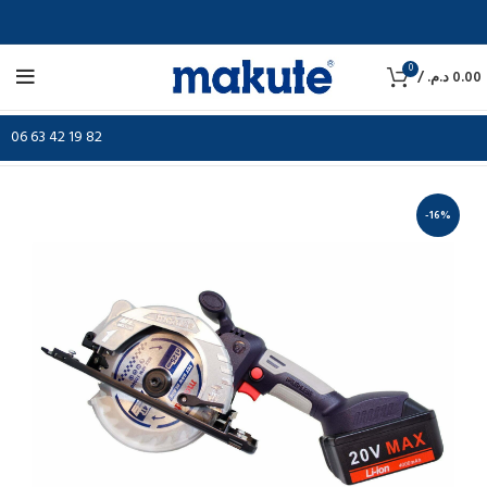
0
/
د.م.
0.00
06 63 42 19 82
-16%