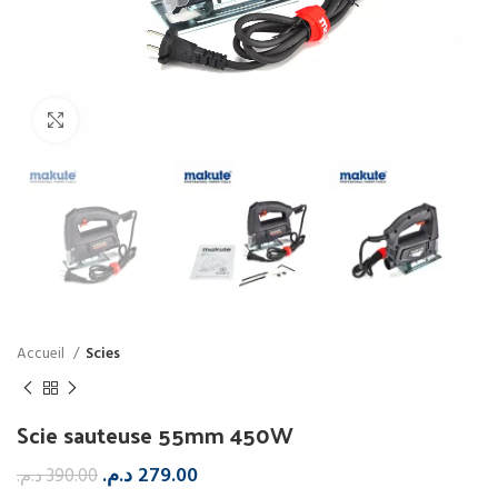
Click to enlarge
Accueil
Scies
Scie sauteuse 55mm 450W
د.م.
279.00
د.م.
390.00