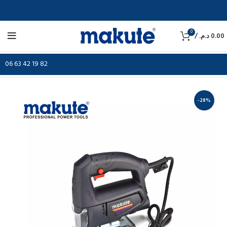
0
/
د.م.
0.00
06 63 42 19 82
-28%