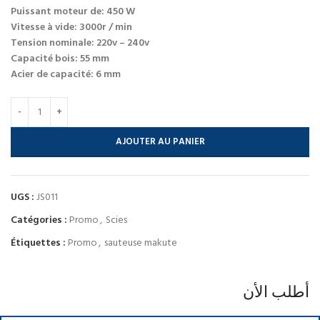
Puissant moteur de: 450 W
Vitesse à vide: 3000r / min
Tension nominale: 220v – 240v
Capacité bois: 55 mm
Acier de capacité: 6 mm
AJOUTER AU PANIER
UGS :
JS011
Catégories :
Promo
,
Scies
Étiquettes :
Promo
,
sauteuse makute
أطلب الأن