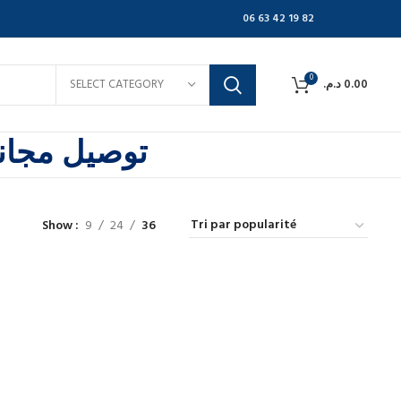
06 63 42 19 82
0
SELECT CATEGORY
د.م.
0.00
توصيل مجاني
Show
9
24
36