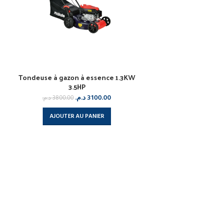
Tondeuse à gazon à essence 1.3KW
3.5HP
د.م.
3100.00
د.م.
3800.00
AJOUTER AU PANIER