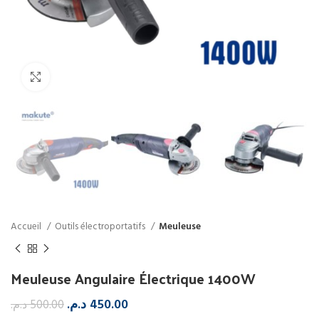
Click to enlarge
Accueil
Outils électroportatifs
Meuleuse
Meuleuse Angulaire Électrique 1400W
د.م.
450.00
د.م.
500.00