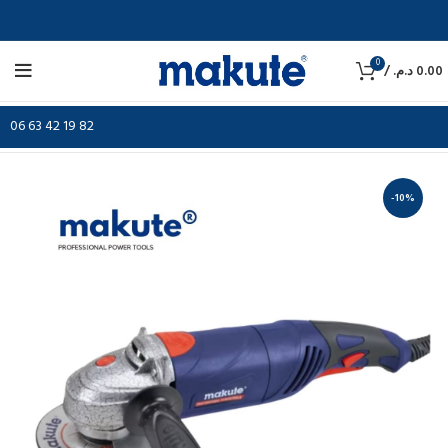
0
/
د.م.
0.00
06 63 42 19 82
-10%