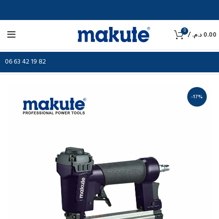
0
/
د.م.
0.00
06 63 42 19 82
-17%