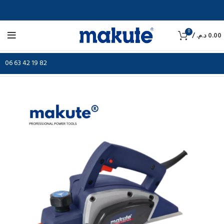
0
/
د.م.
0.00
06 63 42 19 82