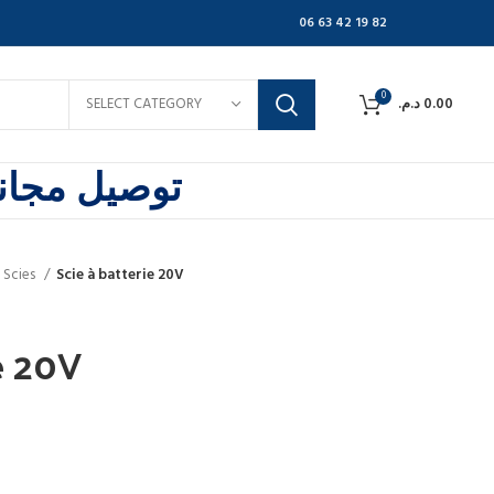
06 63 42 19 82
0
SELECT CATEGORY
د.م.
0.00
توصيل مجاني
 Scies
Scie à batterie 20V
e 20V