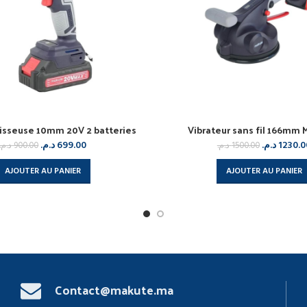
isseuse 10mm 20V 2 batteries
Vibrateur sans fil 166mm
د.م.
699.00
د.م.
1230.0
د.م.
900.00
د.م.
1500.00
AJOUTER AU PANIER
AJOUTER AU PANIER
Contact@makute.ma