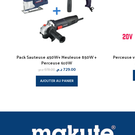
Pack Sauteuse 450W+ Meuleuse 850W +
Perceuse v
Perceuse 610W
د.م.
729.00
د.م.
978.00
AJOUTER AU PANIER