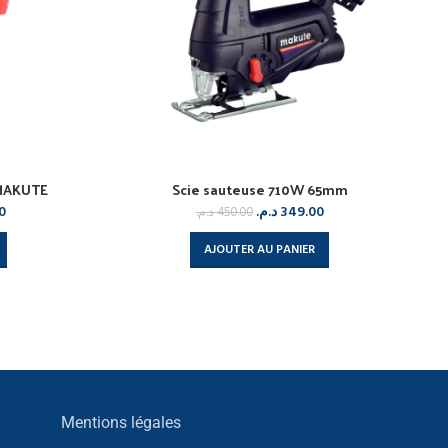
 MAKUTE
Scie sauteuse 710W 65mm
0
د.م.
349.00
د.م.
450.00
AJOUTER AU PANIER
Mentions légales