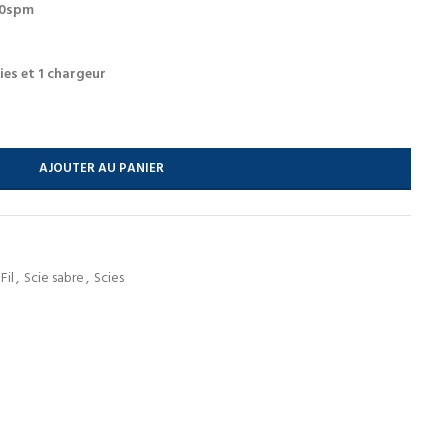
00spm
ies et 1 chargeur
AJOUTER AU PANIER
Fil
,
Scie sabre
,
Scies